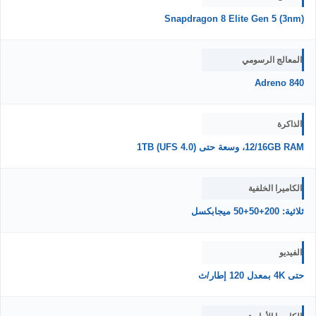
Snapdragon 8 Elite Gen 5 (3nm)
المعالج الرسومي
Adreno 840
الذاكرة
12/16GB RAM، وسعة حتى 1TB (UFS 4.0)
الكاميرا الخلفية
ثلاثية: 200+50+50 ميجابكسل
الفيديو
حتى 4K بمعدل 120 إطار/ث