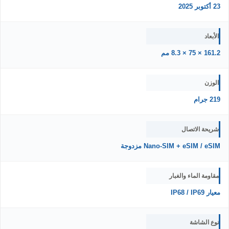
23 أكتوبر 2025
الأبعاد
161.2 × 75 × 8.3 مم
الوزن
219 جرام
شريحة الاتصال
Nano-SIM + eSIM / eSIM مزدوجة
مقاومة الماء والغبار
معيار IP68 / IP69
نوع الشاشة