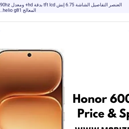
العنصر التفاصيل الشاشة 6.75 إنش tft lcd بدقة hd+ ومعدل 90hz
المعالج helio g81…