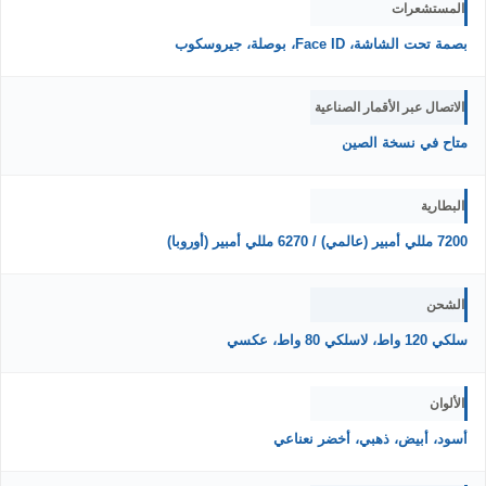
المستشعرات
بصمة تحت الشاشة، Face ID، بوصلة، جيروسكوب
الاتصال عبر الأقمار الصناعية
متاح في نسخة الصين
البطارية
7200 مللي أمبير (عالمي) / 6270 مللي أمبير (أوروبا)
الشحن
سلكي 120 واط، لاسلكي 80 واط، عكسي
الألوان
أسود، أبيض، ذهبي، أخضر نعناعي