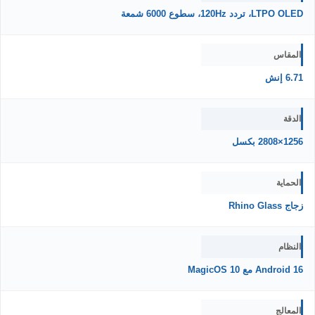
LTPO OLED، تردد 120Hz، سطوع 6000 شمعة
المقاس
6.71 إنش
الدقة
1256×2808 بكسل
الحماية
زجاج Rhino Glass
النظام
Android 16 مع MagicOS 10
المعالج