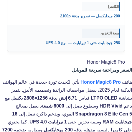
الكاميرا
200 ميجابكسل — تصوير بدقة 2160p
سعة التخزين
256 جيجابايت حتى 1 تيرابايت — نوع UFS 4.0
Honor Magic8 Pro
السعر ومراجعة سريعة للموبايل
هاتف
Honor Magic8 Pro
يأتي ليُحدث ثورة جديدة في عالم الهواتف
الذكية لعام 2025، بفضل مواصفاته الرائدة وتصميمه الأنيق. يتميز
بشاشة
LTPO OLED
قياس
6.71 إنش
بدقة
1256×2808 بكسل
مع
دعم
HDR Vivid
وسطوع يصل إلى
6000 شمعة
. يعمل بمعالج
Snapdragon 8 Elite Gen 5
القوي، ويدعم ذاكرة تصل إلى
16
جيجابايت RAM
وسعة تخزين حتى
1 تيرابايت UFS 4.0
. كما يحتوي
على كاميرا رئيسية مذهلة بدقة
200 ميجابكسل
وبطارية ضخمة
7200