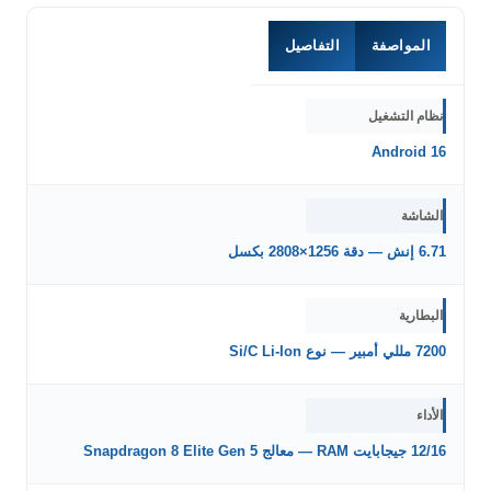
المواصفة
التفاصيل
نظام التشغيل
Android 16
الشاشة
6.71 إنش — دقة 1256×2808 بكسل
البطارية
7200 مللي أمبير — نوع Si/C Li-Ion
الأداء
12/16 جيجابايت RAM — معالج Snapdragon 8 Elite Gen 5