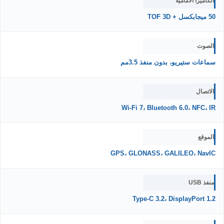
الكاميرا الأمامية
50 ميجابكسل + TOF 3D
الصوت
سماعات ستيريو، بدون منفذ 3.5مم
الاتصال
Wi-Fi 7، Bluetooth 6.0، NFC، IR
الموقع
GPS، GLONASS، GALILEO، NavIC
منفذ USB
Type-C 3.2، DisplayPort 1.2