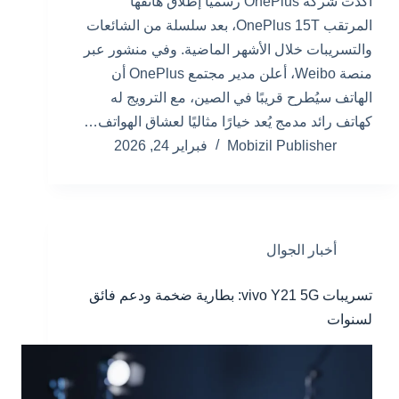
أكدت شركة OnePlus رسميًا إطلاق هاتفها
المرتقب OnePlus 15T، بعد سلسلة من الشائعات
والتسريبات خلال الأشهر الماضية. وفي منشور عبر
منصة Weibo، أعلن مدير مجتمع OnePlus أن
الهاتف سيُطرح قريبًا في الصين، مع الترويج له
كهاتف رائد مدمج يُعد خيارًا مثاليًا لعشاق الهواتف…
Mobizil Publisher
فبراير 24, 2026
أخبار الجوال
تسريبات vivo Y21 5G: بطارية ضخمة ودعم فائق
لسنوات