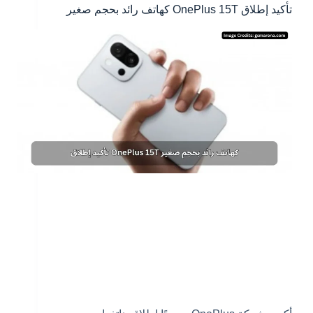
تأكيد إطلاق OnePlus 15T كهاتف رائد بحجم صغير