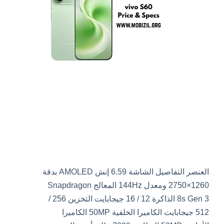
العنصر التفاصيل الشاشة 6.59 إنش AMOLED بدقة
1260×2750 ومعدل 144Hz المعالج Snapdragon
8s Gen 3 الذاكرة 12 / 16 جيجابايت التخزين 256 /
512 جيجابايت الكاميرا الخلفية 50MP الكاميرا