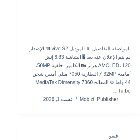
المواصفة التفاصيل 📱 الموديل vivo S2 📅 الإصدار
لم يتم الإعلان عنه بعد 🖥️ الشاشة 6.83 إنش
AMOLED، 120 هرتز 📸 الكاميرا خلفية 50MP،
أمامية 32MP ⚡ البطارية 7050 مللي أمبير، شحن
44 واط ⚙️ المعالج MediaTek Dimensity 7360
Turbo…
Mobizil Publisher
غشت 1, 2026
فيفو