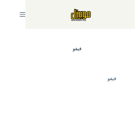
Ski
t
conten
فيفو
فيفو