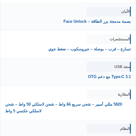
الأمان
بصمة مدمجة بزر الطاقة – Face Unlock
المستشعرات
تسارع – قرب – بوصلة – جيروسكوب – ضغط جوي
منفذ USB
Type-C 3.1 مع دعم OTG
البطارية
5820 مللي أمبير – شحن سريع 66 واط – شحن لاسلكي 50 واط – شحن
لاسلكي عكسي 5 واط
النظام