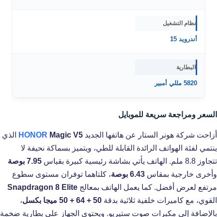
نظام التشغيل
أندرويد 15
البطارية
5820 مللي أمبير
السعر ومراجعة سريعة للموبايل
أزاحت شركة هونر الستار عن هاتفها الجديد
Magic V5
HONOR
الذي
ينتمي لفئة الهواتف الرائدة القابلة للطي، ويتميز بسماكة نحيفة لا
تتجاوز 8.8 ملم. الهاتف يأتي بشاشة رئيسية كبيرة بقياس
7.95 بوصة
وأخرى خارجية بمقاس
6.43 بوصة
، كلتاهما توفران مستوى سطوع
مرتفع لعرض أفضل. كما يعمل الهاتف بمعالج
Snapdragon 8 Elite
القوي، مع كاميرات خلفية ثلاثية بدقة
50 + 64 + 50 ميجا بكسل
،
بالإضافة إلى مكبرات صوت ستيريو. ويحتوي الجهاز على بطارية ضخمة