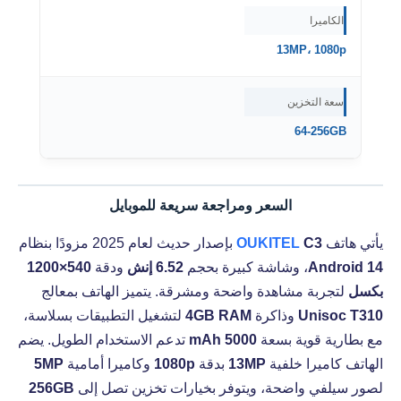
الكاميرا
13MP، 1080p
سعة التخزين
64-256GB
السعر ومراجعة سريعة للموبايل
يأتي هاتف
C3
OUKITEL
بإصدار حديث لعام 2025 مزودًا بنظام
Android 14
، وشاشة كبيرة بحجم
6.52 إنش
ودقة
540×1200
بكسل
لتجربة مشاهدة واضحة ومشرقة. يتميز الهاتف بمعالج
Unisoc T310
وذاكرة
4GB RAM
لتشغيل التطبيقات بسلاسة،
مع بطارية قوية بسعة
5000 mAh
تدعم الاستخدام الطويل. يضم
الهاتف كاميرا خلفية
13MP
بدقة
1080p
وكاميرا أمامية
5MP
لصور سيلفي واضحة، ويتوفر بخيارات تخزين تصل إلى
256GB