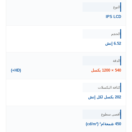
النوع
IPS LCD
الحجم
6.52 إنش
الدقة
540 × 1200 بكسل
(HD+)
كثافة البكسلات
202 بكسل لكل إنش
أقصى سطوع
450 شمعة/م² (cd/m²)