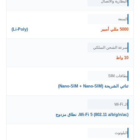
البطارية والاتصال
السعة
5000 مللي أمبير
(Li-Poly)
سرعة الشحن السلكي
10 واط
بطاقات SIM
ثنائي الشريحة (Nano-SIM + Nano-SIM)
الـ Wi-Fi
Wi-Fi 5 (802.11 a/b/g/n/ac)، نطاق مزدوج
البلوتوث