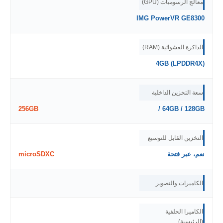
معالج الرسوميات (GPU)
IMG PowerVR GE8300
الذاكرة العشوائية (RAM)
4GB (LPDDR4X)
سعة التخزين الداخلية
256GB
64GB / 128GB /
التخزين القابل للتوسيع
نعم، عبر فتحة
microSDXC
الكاميرات والتصوير
الكاميرا الخلفية
(الرئيسية)