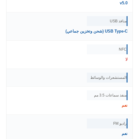
v5.0
منافذ USB
USB Type-C (شحن وتخزين جماعي)
NFC
لا
المستشعرات والوسائط
منفذ سماعات 3.5 مم
نعم
راديو FM
نعم