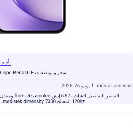
أوبو
سعر ومواصفات Oppo Reno16 F
mobizil publisher
يونيو 26, 2026
العنصر التفاصيل الشاشة 6.57 إنش amoled بدقة +fhd ومعدل
120hz المعالج mediatek dimensity 7300…