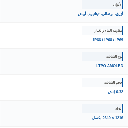
الألوان
أزرق، برتقالي، تيتانيوم، أبيض
مقاومة الماء والغبار
IP66 / IP68 / IP69
نوع الشاشة
LTPO AMOLED
حجم الشاشة
6.32 إنش
الدقة
1216 × 2640 بكسل