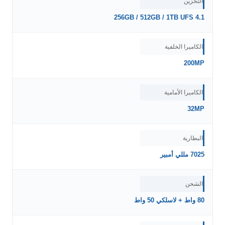
التخزين
256GB / 512GB / 1TB UFS 4.1
الكاميرا الخلفية
200MP
الكاميرا الأمامية
32MP
البطارية
7025 مللي أمبير
الشحن
80 واط + لاسلكي 50 واط