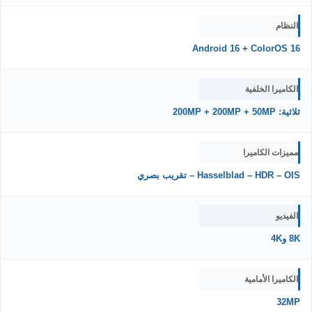
النظام
Android 16 + ColorOS 16
الكاميرا الخلفية
ثلاثية: 200MP + 200MP + 50MP
مميزات الكاميرا
Hasselblad – HDR – OIS – تقريب بصري
الفيديو
8K و4K
الكاميرا الأمامية
32MP