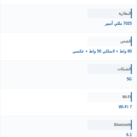
البطارية
7025 مللي أمبير
الشحن
80 واط + لاسلكي 50 واط + عكسي
الشبكات
5G
Wi-Fi
Wi-Fi 7
Bluetooth
6.1