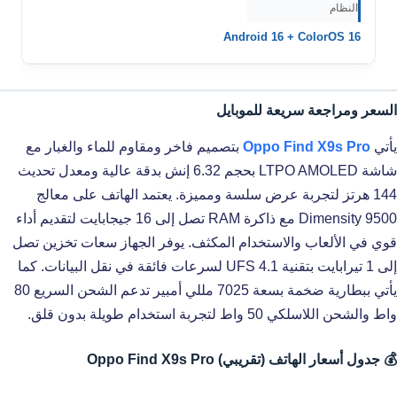
النظام
Android 16 + ColorOS 16
السعر ومراجعة سريعة للموبايل
يأتي
Oppo Find X9s Pro
بتصميم فاخر ومقاوم للماء والغبار مع
شاشة LTPO AMOLED بحجم 6.32 إنش بدقة عالية ومعدل تحديث
144 هرتز لتجربة عرض سلسة ومميزة. يعتمد الهاتف على معالج
Dimensity 9500 مع ذاكرة RAM تصل إلى 16 جيجابايت لتقديم أداء
قوي في الألعاب والاستخدام المكثف. يوفر الجهاز سعات تخزين تصل
إلى 1 تيرابايت بتقنية UFS 4.1 لسرعات فائقة في نقل البيانات. كما
يأتي ببطارية ضخمة بسعة 7025 مللي أمبير تدعم الشحن السريع 80
واط والشحن اللاسلكي 50 واط لتجربة استخدام طويلة بدون قلق.
💰 جدول أسعار الهاتف (تقريبي) Oppo Find X9s Pro