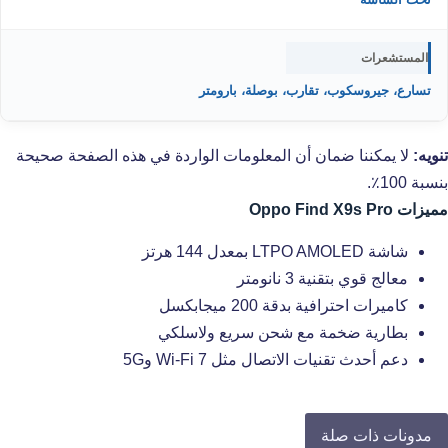
المستشعرات
تسارع، جيروسكوب، تقارب، بوصلة، بارومتر
تنويه:
لا يمكننا ضمان أن المعلومات الواردة في هذه الصفحة صحيحة
بنسبة 100٪.
مميزات Oppo Find X9s Pro
شاشة LTPO AMOLED بمعدل 144 هرتز
معالج قوي بتقنية 3 نانومتر
كاميرات احترافية بدقة 200 ميجابكسل
بطارية ضخمة مع شحن سريع ولاسلكي
دعم أحدث تقنيات الاتصال مثل Wi-Fi 7 و5G
مدونات ذات صلة