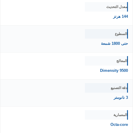
معدل التحديث
144 هرتز
السطوع
حتى 1800 شمعة
المعالج
Dimensity 9500
دقة التصنيع
3 نانومتر
المعمارية
Octa-core