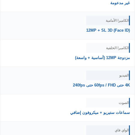
غير مدعومة
الكاميرا الأمامية
12MP + SL 3D (Face ID)
الكاميرا الخلفية
مزدوجة 12MP (أساسية + واسعة)
الفيديو
4K حتى 60fps / FHD حتى 240fps
الصوت
سماعات ستيريو + ميكروفون إضافي
الواي فاي