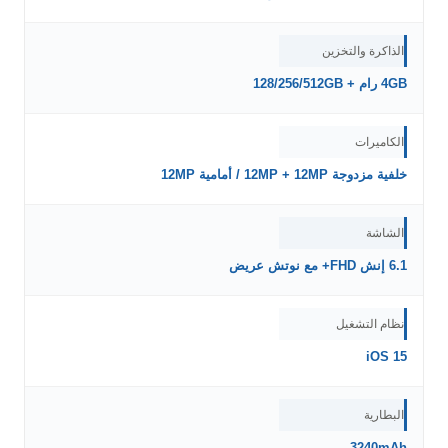
الذاكرة والتخزين
4GB رام + 128/256/512GB
الكاميرات
خلفية مزدوجة 12MP + 12MP / أمامية 12MP
الشاشة
6.1 إنش FHD+ مع نوتش عريض
نظام التشغيل
iOS 15
البطارية
3240mAh