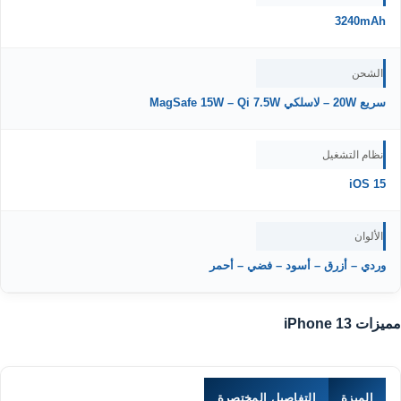
3240mAh
الشحن
سريع 20W – لاسلكي MagSafe 15W – Qi 7.5W
نظام التشغيل
iOS 15
الألوان
وردي – أزرق – أسود – فضي – أحمر
مميزات iPhone 13
الميزة
التفاصيل المختصرة