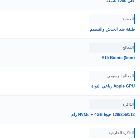
حتى 1200 شمعة
الحماية
طبقة ضد الخدش والتبصيم
المعالج
A15 Bionic (5nm)
المعالج الرسومي
Apple GPU رباعي النواة
الذاكرة
128/256/512 جيجا NVMe + 4GB رام
الذاكرة الخارجية