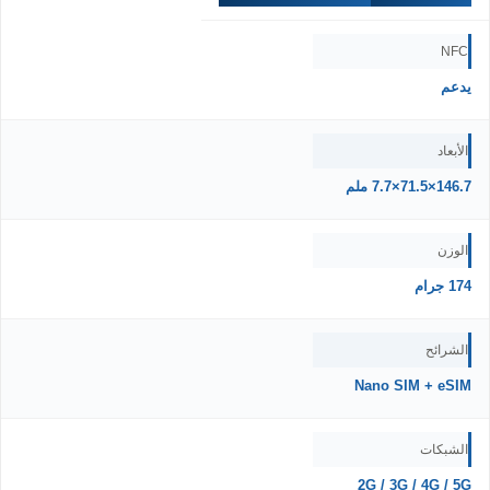
NFC
يدعم
الأبعاد
146.7×71.5×7.7 ملم
الوزن
174 جرام
الشرائح
Nano SIM + eSIM
الشبكات
2G / 3G / 4G / 5G