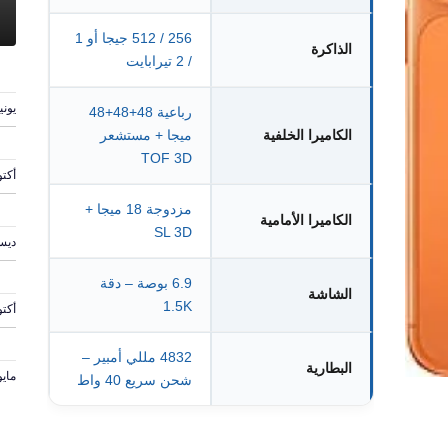
256 / 512 جيجا أو 1
الذاكرة
/ 2 تيرابايت
يونيو 6, 
رباعية 48+48+48
الكاميرا الخلفية
ميجا + مستشعر
TOF 3D
أكتوبر 
مزدوجة 18 ميجا +
الكاميرا الأمامية
SL 3D
ديسمبر
6.9 بوصة – دقة
الشاشة
1.5K
أكتوبر 6
4832 مللي أمبير –
البطارية
مايو 13, 4
شحن سريع 40 واط