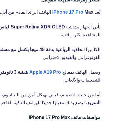
يُعد
Max
iPhone 17 Pro
الهاتف الرائد القادم من آبل،
يأتي الجهاز بشاشة
Super Retina XDR OLED قياس 6.9 بوصة
المشاهدة أكثر واقعية.
الكاميرا الخلفية
الرباعية بدقة 48 ميجا بكسل مع مستشعر LiDAR
الفوتوغرافي والفيديو الاحترافي.
ويعمل الهاتف بمعالج
Apple A19 Pro
بتقنية 3 نانومتر
للتطبيقات والألعاب.
أما من حيث التصميم، فيأتي بهيكل أنيق من التيتانيوم، 
السريع
، ليضع بذلك معيارًا جديدًا للهواتف الذكية الفاخرة
مواصفات هاتف iPhone 17 Pro Max