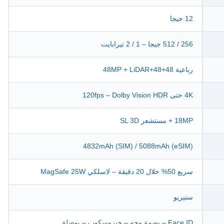
12 جيجا
256 / 512 جيجا – 1 / 2 تيرابايت
رباعية 48+48+48MP + LiDAR
4K حتى 120fps – Dolby Vision HDR
18MP + مستشعر SL 3D
4832mAh (SIM) / 5088mAh (eSIM)
سريع 50% خلال 20 دقيقة – لاسلكي MagSafe 25W
ستيريو
Face ID – بصمة وجه – جيروسكوب – بوصلة