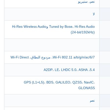
نعم، ستيريو
لا
Tuned by Bose، Hi-Res Audio وHi-Res Wireless Audio
(24-bit/192kHz)
Wi-Fi 802.11 a/b/g/n/ac/6/7، مزدوج النطاق، Wi-Fi Direct
5.4، A2DP، LE، LHDC 5.0، ASHA
GPS (L1+L5)، BDS، GALILEO، QZSS، NavIC،
GLONASS
نعم