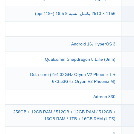
1156 × 2510 بكسل، نسبة 19.5:9 (~419 ppi)
Android 16، HyperOS 3
Qualcomm Snapdragon 8 Elite (3nm)
Octa-core (2×4.32GHz Oryon V2 Phoenix L +
6×3.53GHz Oryon V2 Phoenix M)
Adreno 830
256GB + 12GB RAM / 512GB + 12GB RAM / 512GB +
16GB RAM / 1TB + 16GB RAM (UFS)
لا