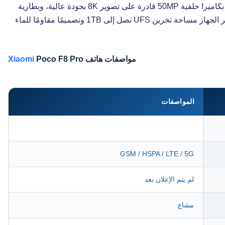
أداءً قويًا وفعّالًا مع خيارات RAM حتى 16GB. كما يأتي بكاميرا خلفية 50MP قادرة على تصوير 8K بجودة عالية، وبطارية
كبيرة بسعة 6210mAh مع شحن سريع 100 واط. ويوفر الجهاز مساحة تخزين UFS تصل إلى 1TB وتصميمًا مقاومًا للماء
مواصفات هاتف
Poco F8 Pro
Xiaomi
المواصفات
GSM / HSPA / LTE / 5G
لم يتم الإعلان بعد
مشاع