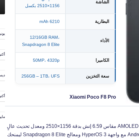
الشاشة
1156×2510 بكسل
البطارية
6210 mAh
يونيو 6, 
12/16GB RAM،
الأداء
Snapdragon 8 Elite
أكتوبر 
الكاميرا
50MP، 4320p
ديسمبر
سعة التخزين
256GB – 1TB، UFS
أكتوبر 6
Xiaomi Poco F8 Pro
مايو 13, 4
تجربة قوية بفضل شاشة AMOLED مقاس 6.59 إنش بدقة 1156×2510 ومعدل تحديث عالٍ
يوفر وضوحًا وسلاسة فائقة. يعمل الهاتف بنظام Android 16 مع واجهة HyperOS 3 ومعالج Snapdragon 8 Elite ليمنحك