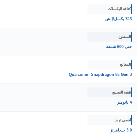
كثافة البكسلات
343 بكسل/إنش
السطوع
حتى 600 شمعة
المعالج
Qualcomm Snapdragon 8s Gen 3
تقنية التصنيع
4 نانومتر
أقصى تردد
3.0 جيجاهرتز