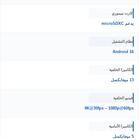
كارت ميموري
يدعم microSDXC
نظام التشغيل
Android 16
الكاميرا الخلفية
13 ميجابكسل
فيديو الخلفية
4K@30fps – 1080p@60fps
الكاميرا الأمامية
5 ميجابكسل