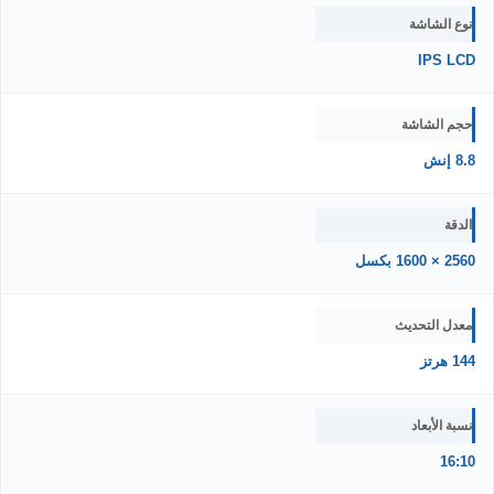
نوع الشاشة
IPS LCD
حجم الشاشة
8.8 إنش
الدقة
2560 × 1600 بكسل
معدل التحديث
144 هرتز
نسبة الأبعاد
16:10