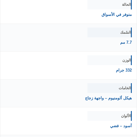
الحالة
متوفر في الأسواق
السُمك
7.7 مم
الوزن
332 جرام
الخامات
هيكل ألومنيوم – واجهة زجاج
الألوان
أسود – فضي