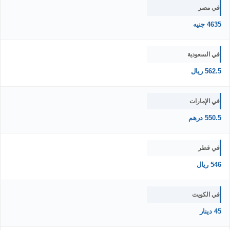
في مصر
4635 جنيه
في السعودية
562.5 ريال
في الإمارات
550.5 درهم
في قطر
546 ريال
في الكويت
45 دينار