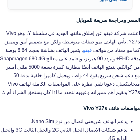
السعر ومراجعة سريعة للموبايل
أعلنت شركة فيفو عن إطلاق هاتفها الجديد في سلسلة Y، وهو Vivo
Y27s. يأتي الهاتف بمواصفات متوسطة ولكن مع تصميم أنيق ومميز،
كما هو معتاد من هواتف
فيفو
. يتميز الهاتف بشاشة بحجم 6.64 بوصة
بدقة FHD+ وتردد 90 هيرتز، ويعتمد على معالج Snapdragon 680 4G
من كوالكم. يتمتع الهاتف أيضًا ببطارية كبيرة بسعة 5000 مللي أمبير
مع دعم شحن سريع بقوة 44 واط، ويحمل كاميرا خلفية بدقة 50
ميجابيكسل. دعونا نلقي نظرة على المواصفات الكاملة لهاتف Vivo
Y27s ونقيم أهم مميزاته وعيوبه لنحدد ما إذا كان يستحق الشراء أم لا.
مواصفات هاتف Vivo Y27s
يدعم الهاتف شريحتي اتصال من نوع Nano Sim.
يدعم شبكات الاتصال الجيل الثاني 2G والجيل الثالث 3G والجيل
الرابع 4G.