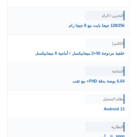
التخزين / الرام
128/256 جيجا بايت مع 8 جيجا رام
الكاميرا
خلفية مزدوجة 50+2 ميجابيكسل / أمامية 8 ميجابيكسل
الشاشة
6.64 بوصة بدقة FHD+ مع ثقب
نظام التشغيل
Android 13
البطارية
5000 مللي أمبير