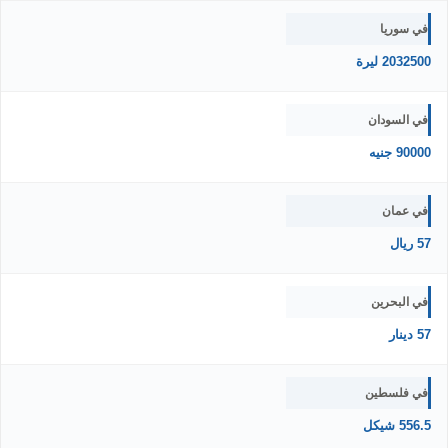
في سوريا
2032500 ليرة
في السودان
90000 جنيه
في عمان
57 ريال
في البحرين
57 دينار
في فلسطين
556.5 شيكل