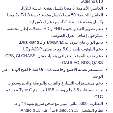
Adreno 610.
الكاميرا الأمامية: 8 ميجا بكسل بفتحة عدسة F/2.0.
الكاميرا الخلفية: 50 ميجا بكسل بفتحة عدسة F/1.8 و2 ميجا
بكسل بفتحة عدسة F/2.4، مع دعم لفلاش ليد.
دعم تصوير الفيديو بجودة FHD و HD بمعدلات إطار مختلفة.
ميكرفون إضافي لعزل الضوضاء.
دعم الواي فاي بترددات a/b/g/n/ac والـ Dual-band.
دعم البلوتوث بإصدار 5.0 مع خاصيتي A2DP وLE.
دعم تحديد الموقع الجغرافي بتقنيات مثل GPS, GLONASS,
GALILEO, BDS, QZSS.
مستشعر بصمة الإصبع وخاصية Face Unlock لفتح الهاتف عبر
الوجه.
دعم مستشعرات التسارع والقرب والبوصلة والجيروسكوب.
منفذ سماعات 3.5 ملم ومنفذ USB من نوع Type C مع دعم
OTG.
البطارية: 5000 مللي أمبير مع شحن سريع بقوة 44 واط.
نظام التشغيل: Funtouch 13 بناءً على Android 13.