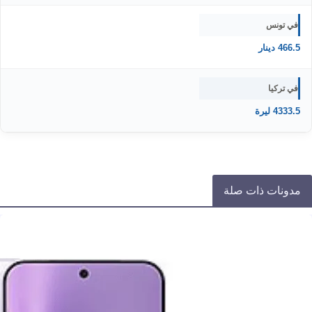
في تونس
466.5 دينار
في تركيا
4333.5 ليرة
مدونات ذات صلة