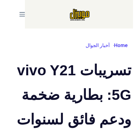
Ski
t
conten
Home
أخبار الجوال
تسريبات vivo Y21
5G: بطارية ضخمة
ودعم فائق لسنوات