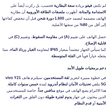
لم تكتفِ
فيفو
بزيادة
سعة البطارية
فحسب، بل ركزت أيضاً على
الاستدامة والمتانة
. أظهرت
ملصقات الطاقة الأوروبية
أن بطارية
الهاتف مصممة لتصمد حتى
1,600 دورة شحن
قبل أن تنخفض كفاءتها
إلى أقل من
80%
من سعتها الأصلية.
حصل الهاتف على تقييم
(A)
في
مقاومة السقوط
، وتقييم
(C)
في
قابلية الإصلاح
.
كما سيأتي الجهاز معتمداً بمعيار
IP65
لمقاومة
الغبار
و
رذاذ الماء
، مما
يجعله خياراً قوياً في
الفئة المتوسطة
.
دعم برمجيات طويل الأمد
في خطوة مميزة لتعزيز
ثقة المستخدمين
، سيلتزم هاتف
vivo Y21
5G
بتلقي
تحديثات الأمان لنظام أندرويد
لمدة
خمس سنوات كاملة
.
هذا الالتزام يضع الهاتف في موقع
منافس جداً
، خاصة للمستخدمين
الذين يبحثون عن جهاز
يدوم لفترة طويلة
دون القلق من
الثغرات
الأمنية
أو
قدم النظام
.