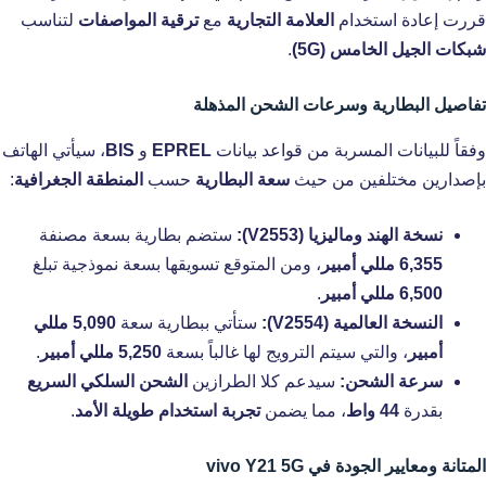
قررت إعادة استخدام
العلامة التجارية
مع
ترقية المواصفات
لتناسب
شبكات الجيل الخامس (5G)
.
تفاصيل البطارية وسرعات الشحن المذهلة
وفقاً للبيانات المسربة من قواعد بيانات
EPREL
و
BIS
، سيأتي الهاتف
بإصدارين مختلفين من حيث
سعة البطارية
حسب
المنطقة الجغرافية
:
نسخة الهند وماليزيا (V2553):
ستضم بطارية بسعة مصنفة
6,355 مللي أمبير
، ومن المتوقع تسويقها بسعة نموذجية تبلغ
6,500 مللي أمبير
.
النسخة العالمية (V2554):
ستأتي ببطارية سعة
5,090 مللي
أمبير
، والتي سيتم الترويج لها غالباً بسعة
5,250 مللي أمبير
.
سرعة الشحن:
سيدعم كلا الطرازين
الشحن السلكي السريع
بقدرة
44 واط
، مما يضمن
تجربة استخدام طويلة الأمد
.
المتانة ومعايير الجودة في vivo Y21 5G