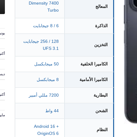
Dimensity 7400
المعالج
Turbo
الذاكرة
6 / 8 جيجابايت
يونيو 6, 
128 / 256 جيجابايت
التخزين
UFS 3.1
أكتوبر 
الكاميرا الخلفية
50 ميجابكسل
ديسمبر
الكاميرا الأمامية
8 ميجابكسل
أكتوبر 6
البطارية
7200 مللي أمبير
الشحن
44 واط
مايو 13, 4
Android 16 +
النظام
OriginOS 6