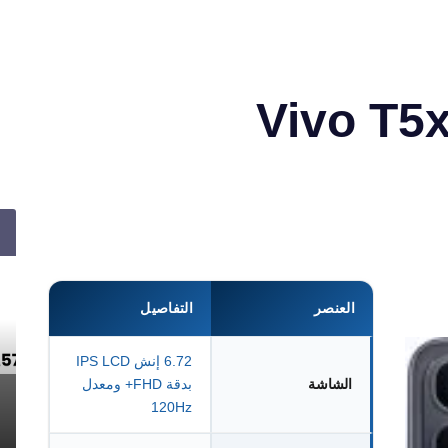
العنصر
التفاصيل
6.72 إنش IPS LCD
الشاشة
بدقة FHD+ ومعدل
120Hz