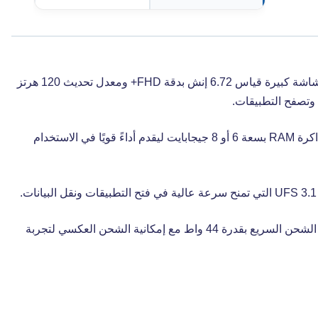
بتصميم عملي مقاوم للماء والغبار مع شاشة كبيرة قياس 6.72 إنش بدقة FHD+ ومعدل تحديث 120 هرتز
وتصفح التطبيقات.
يعتمد الهاتف على معالج Dimensity 7400 Turbo مع ذاكرة RAM بسعة 6 أو 8 جيجابايت ليقدم أداءً قويًا في الاستخدام
كما يتميز ببطارية ضخمة بسعة 7200 مللي أمبير تدعم الشحن السريع بقدرة 44 واط مع إمكانية الشحن العكسي لتجربة