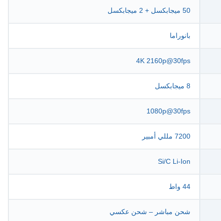
50 ميجابكسل + 2 ميجابكسل
بانوراما
4K 2160p@30fps
8 ميجابكسل
1080p@30fps
7200 مللي أمبير
Si/C Li-Ion
44 واط
شحن مباشر – شحن عكسي