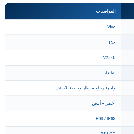
المواصفات
Vivo
T5x
V2545
شائعات
واجهة زجاج – إطار وخلفية بلاستيك
أخضر – أبيض
IP68 / IP69
IPS LCD