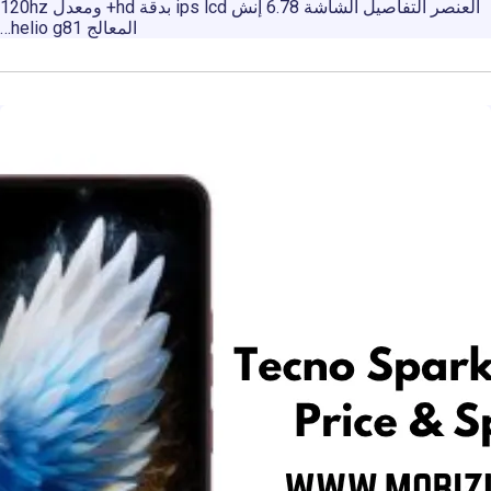
العنصر التفاصيل الشاشة 6.78 إنش ips lcd بدقة hd+ ومعدل 120hz
المعالج helio g81…