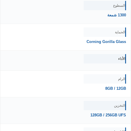
السطوع
1300 شمعة
الحماية
Corning Gorilla Glass
الأداء
الرام
8GB / 12GB
التخزين
128GB / 256GB UFS