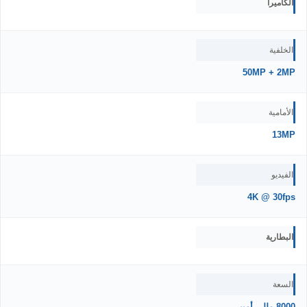
الكاميرا
الخلفية
50MP + 2MP
الأمامية
13MP
الفيديو
4K @ 30fps
البطارية
السعة
8000 مللي أمبير