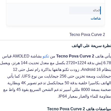
الحالة
شائعات
Tecno Pova Curve 2
نظرة سريعة على الهاتف
يأتي هاتف
Tecno Pova Curve 2
من
تكنو
بشاشة AMOLED قياس
6.78 إنش بدقة 1224×2720 بكسل مع معدل تحديث 144 هرتز، ويعمل
بنظام Android 16، زودت تكنو هاتفها بذاكرة رام تصل حتى 12
جيجابايت وسعة تخزين حتى 256 جيجابايت من نوع UFS، كما يأتي
الهاتف بكاميرا خلفية بدقة 50 ميجابكسل تدعم تصوير 4K وبطارية
ضخمة بسعة 8000 مللي أمبير تدعم الشحن السريع بقوة 45 واط مع
مقاومة للماء والغبار بمعيار IP64.
مواصفات هاتف Tecno Pova Curve 2