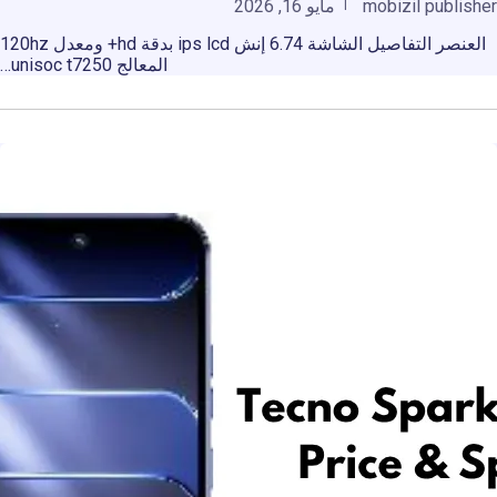
mobizil publisher
مايو 16, 2026
العنصر التفاصيل الشاشة 6.74 إنش ips lcd بدقة hd+ ومعدل 120hz
المعالج unisoc t7250…