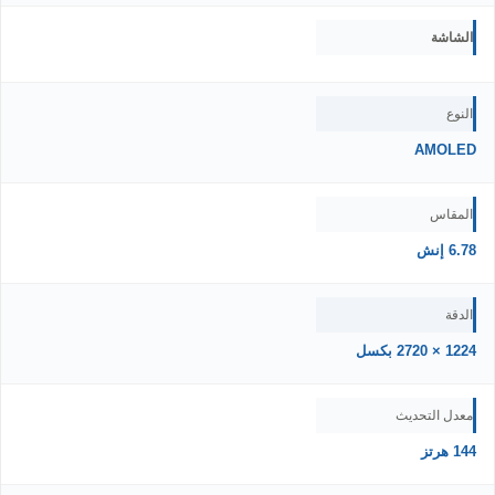
الشاشة
النوع
AMOLED
المقاس
6.78 إنش
الدقة
1224 × 2720 بكسل
معدل التحديث
144 هرتز