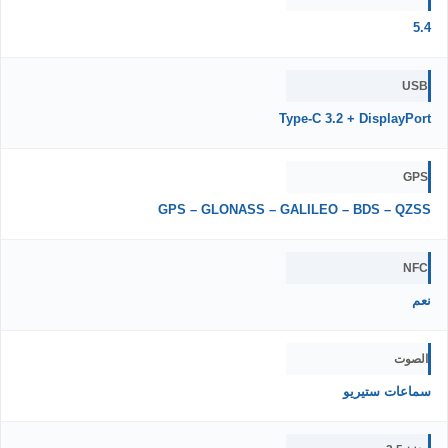
5.4
USB
Type-C 3.2 + DisplayPort
GPS
GPS – GLONASS – GALILEO – BDS – QZSS
NFC
نعم
الصوت
سماعات ستيريو