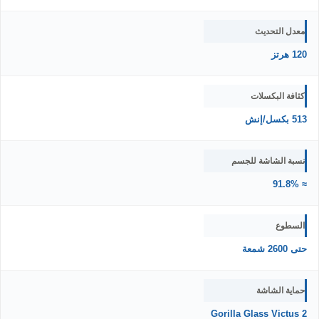
معدل التحديث
120 هرتز
كثافة البكسلات
513 بكسل/إنش
نسبة الشاشة للجسم
≈ 91.8%
السطوع
حتى 2600 شمعة
حماية الشاشة
Gorilla Glass Victus 2