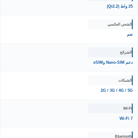
25 واط (Qi2.2)
الشحن العكسي
نعم
الشرائح
دعم Nano-SIM وeSIM
الشبكات
2G / 3G / 4G / 5G
Wi-Fi
Wi-Fi 7
Bluetooth