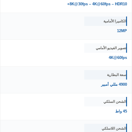
8K@30fps – 4K@60fps – HDR10+
الكاميرا الأمامية
12MP
تصوير الفيديو الأمامي
4K@60fps
سعة البطارية
4900 مللي أمبير
الشحن السلكي
45 واط
الشحن اللاسلكي