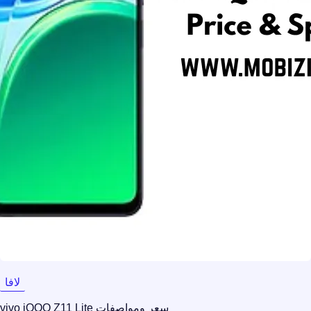
لافا
سعر ومواصفات vivo iQOO Z11 Lite