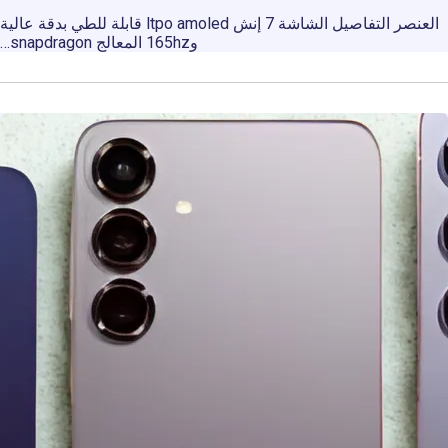
العنصر التفاصيل الشاشة 7 إنش ltpo amoled قابلة للطي بدقة عالية
و165hz المعالج snapdragon…