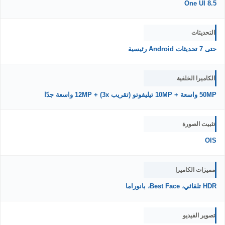
One UI 8.5
التحديثات
حتى 7 تحديثات Android رئيسية
الكاميرا الخلفية
50MP واسعة + 10MP تيليفوتو (تقريب 3x) + 12MP واسعة جدًا
تثبيت الصورة
OIS
مميزات الكاميرا
HDR تلقائي، Best Face، بانوراما
تصوير الفيديو