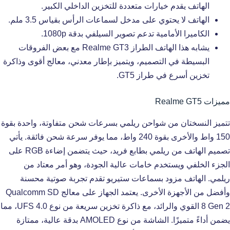
الهاتف يقدم خيارات متعددة للتخزين الداخلي الكبير.
الهاتف لا يحتوي على مدخل لسماعات الرأس بقياس 3.5 ملم.
الكاميرا الأمامية تدعم تصوير السيلفي بدقة 1080p.
يشابه هذا الهاتف الطراز Realme GT3 مع بعض الفروقات
البسيطة في التصميم، ويتميز بإطار معدني، معالج أقوى وذاكرة
تخزين أسرع في طراز GT5.
مميزات Realme GT5
تتميز النسختان من شواحن ريلمي بسرعات شحن متفاوتة، واحدة بقوة
150 واط والأخرى بقوة 240 واط، مما يوفر سرعة شحن فائقة. يأتي
تصميم الهاتف من ريلمي بطابع فريد، حيث يتضمن إضاءة RGB على
الجزء الخلفي ويستخدم خامات عالية الجودة، وهو أمر معتاد من
ريلمي. الهاتف مزود بسماعات ستيريو تقدم تجربة صوتية محسنة
وأفضل من الأجهزة الأخرى. يعتمد الجهاز على معالج Qualcomm SD
8 Gen 2 القوي والرائد، مع ذاكرة تخزين سريعة من نوع UFS 4.0، مما
يضمن أداءً متميزًا. الشاشة من نوع AMOLED بدقة عالية، ممتازة