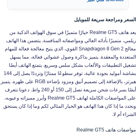
السعر ومراجعة سريعة للموبايل
يعد هاتف Realme GT5 خيارًا متميزًا في سوق الهواتف الذكية من
ريلمي، متميزًا بأدائه العالي ومواصفاته المنافسة. يتضمن هذا الهاتف
معالج Snapdragon 8 Gen 2 القوي، الذي يتيح معالجة فعالة للمهام
المتعددة والمعقدة. يتميز بذاكرة وصول عشوائي فعالة، مما يسهل
تشغيل التطبيقات والألعاب بشكل سلس وسريع. يتمتع الهاتف أيضًا
بشاشة أموليد بجودة عالية، توفر سطوعًا ممتازًا وترددًا يصل إلى 144
هيرتز، بالإضافة إلى تصميم أنيق ومزود بإضاءة RGB على ظهره. يتميز
أيضًا بسرعات شحن سريعة تصل إلى 150 أو 240 واط. دعونا نتعرف
على المواصفات الكاملة لهاتف Realme GT5 وأبرز مميزاته وعيوبه،
ونحدد ما إذا كان هذا الهاتف هو الخيار المثالي لكم وما إذا كان يستحق
الشراء أم لا.
مواصفات هاتف Realme GT5