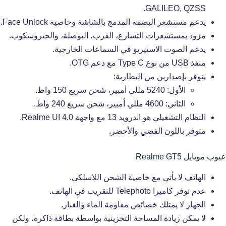
GALILEO, QZSS.
يدعم مستشعر البصمة المدمج بالشاشة وخاصية Face Unlock.
مزود بمستشعرات التسارع، القرب، البوصلة، والجيروسكوب.
يدعم الصوت الاستيريو في السماعات الخارجية.
منفذ USB من نوع Type C مع دعم OTG.
يتوفر بإصدارين من البطارية:
الأول: 5240 مللي أمبير، شحن سريع 150 واط.
الثاني: 4600 مللي أمبير، شحن سريع 240 واط.
النظام التشغيلي هو اندرويد 13 مع واجهة Realme UI 4.0.
متوفر باللون الفضي والأخضر.
عيوب موبايل Realme GT5
الهاتف لا يأتي مع خاصية الشحن اللاسلكي.
عدم توفر كاميرا Telephoto للتقريب في الهاتف.
الجهاز لا يمتلك خصائص مقاومة الماء والغبار.
لا يمكن زيادة المساحة التخزينية بواسطة بطاقة ذاكرة، ولكن