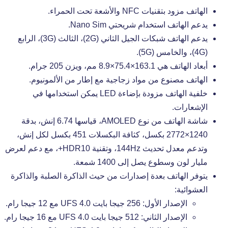
الهاتف مزود بتقنيات NFC والأشعة تحت الحمراء.
يدعم الهاتف استخدام شريحتي Nano Sim.
يدعم الهاتف شبكات الجيل الثاني (2G)، الثالث (3G)، الرابع
(4G)، والخامس (5G).
أبعاد الهاتف هي 163.1×75.4×8.9 مم، ويزن 205 جرام.
الهاتف مصنوع من مواد زجاجية مع إطار من الألمونيوم.
خلفية الهاتف مزودة بإضاءة LED يمكن استخدامها في
الإشعارات.
شاشة الهاتف من نوع AMOLED، قياسها 6.74 إنش، بدقة
1240×2772 بكسل، كثافة البكسلات 451 بكسل لكل إنش،
وتدعم معدل تحديث 144Hz، وتقنية HDR10+، مع دعم لعرض
مليار لون وسطوع يصل إلى 1400 شمعة.
يتوفر الهاتف بعدة إصدارات من حيث الذاكرة الصلبة والذاكرة
العشوائية:
الإصدار الأول: 256 جيجا بايت UFS 4.0 مع 12 جيجا رام.
الإصدار الثاني: 512 جيجا بايت UFS 4.0 مع 16 جيجا رام.