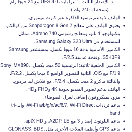
الإصدار الثالث: 1 تيرا بايت UFS 4.0 مع 24 جيجا رام
(نسخة الـ 240 واط).
الهاتف لا يدعم توسيع الذاكرة عبر كارت ميموري.
يحتوي الهاتف على معالج Snapdragon 8 Gen 2 من كوالكم،
بتكنولوجيا 4 نانو، ومعالج رسومي Adreno 740، مماثل
للمستخدم في Samsung Galaxy S23 Ultra.
الكاميرا الأمامية بدقة 16 ميجا بكسل، بمستشعر Samsung
S5K3P9، وفتحة عدسة F/2.5.
الكاميرا الخلفية ثلاثية: الرئيسية 50 ميجا بكسل، Sony IMX890،
F/1.9 مع OIS، الثانية للتصوير الواسع 8 ميجا بكسل، F/2.2،
والثالثة ماكرو 2 ميجا بكسل، F/2.4، مع فلاش ليد مزدوج.
الهاتف يدعم تصوير الفيديو بجودة 4K وFHD وHD.
مزود بميكروفون إضافي لعزل الضوضاء.
يدعم ترددات Wi-Fi a/b/g/n/ac/6/7، Wi-Fi Direct، والـ tri-
band.
يدعم البلوتوث إصدار 3 مع A2DP, LE, و aptX HD.
يدعم GPS وأنظمة الملاحة الأخرى مثل GLONASS, BDS,