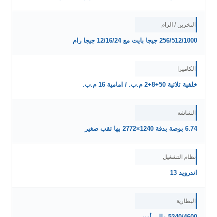
التخزين / الرام
256/512/1000 جيجا بايت مع 12/16/24 جيجا رام
الكاميرا
خلفية ثلاثية 50+8+2 م.ب. / امامية 16 م.ب.
الشاشة
6.74 بوصة بدقة 1240×2772 بها ثقب صغير
نظام التشغيل
اندرويد 13
البطارية
5240/4600 مللي أمبير