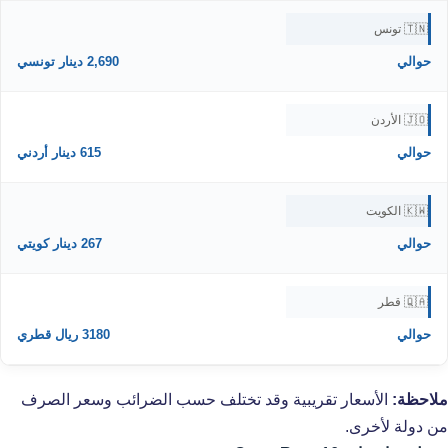
🇹🇳 تونس
حوالي
2,690 دينار تونسي
🇯🇴 الأردن
حوالي
615 دينار أردني
🇰🇼 الكويت
حوالي
267 دينار كويتي
🇶🇦 قطر
حوالي
3180 ريال قطري
ملاحظة:
الأسعار تقريبية وقد تختلف حسب الضرائب وسعر الصرف
من دولة لأخرى.