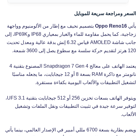
السعر ومراجعة سريعة للموبايل
يأتي
Oppo Reno16
بتصميم نحيف مع إطار من الألومنيوم وواجهة
زجاجية، كما يحمل مقاومة للماء والغبار بمعياري IP68 وIP69K، إلى
جانب شاشة AMOLED قياس 6.32 إنش بدقة عالية ومعدل تحديث
120 هرتز لتقديم حركة سلسة مع سطوع يصل إلى 3600 شمعة.
يعتمد الهاتف على معالج Snapdragon 7 Gen 4 المصنوع بتقنية 4
نانومتر مع ذاكرة RAM بسعة 8 أو 12 جيجابايت، ما يجعله مناسبًا
لتشغيل التطبيقات والألعاب اليومية بكفاءة مستقرة.
ويتوفر الهاتف بسعات تخزين 256 أو 512 جيجابايت بتقنية UFS 3.1،
لتوفير سرعة جيدة في تثبيت التطبيقات ونقل الملفات وتشغيل
الألعاب.
ويضم بطارية بسعة 6700 مللي أمبير في الإصدار العالمي، بينما يأتي