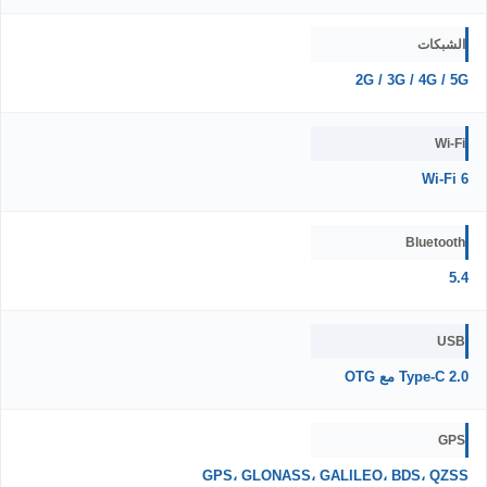
الشبكات
2G / 3G / 4G / 5G
Wi-Fi
Wi-Fi 6
Bluetooth
5.4
USB
Type-C 2.0 مع OTG
GPS
GPS، GLONASS، GALILEO، BDS، QZSS