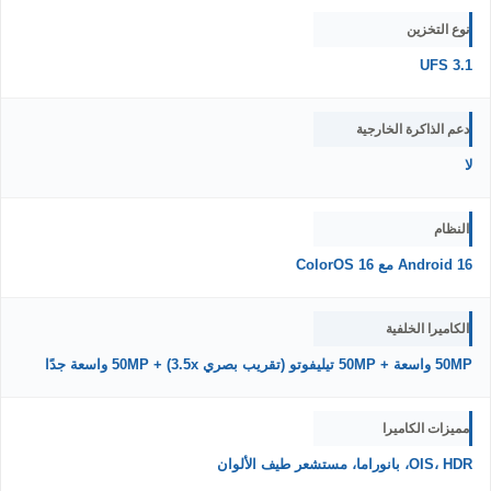
نوع التخزين
UFS 3.1
دعم الذاكرة الخارجية
لا
النظام
Android 16 مع ColorOS 16
الكاميرا الخلفية
50MP واسعة + 50MP تيليفوتو (تقريب بصري 3.5x) + 50MP واسعة جدًا
مميزات الكاميرا
OIS، HDR، بانوراما، مستشعر طيف الألوان