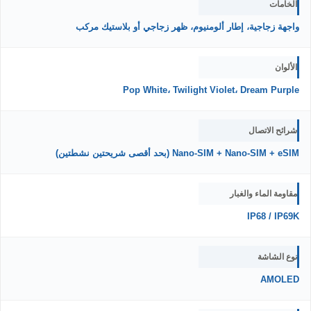
الخامات
واجهة زجاجية، إطار ألومنيوم، ظهر زجاجي أو بلاستيك مركب
الألوان
Pop White، Twilight Violet، Dream Purple
شرائح الاتصال
Nano-SIM + Nano-SIM + eSIM (بحد أقصى شريحتين نشطتين)
مقاومة الماء والغبار
IP68 / IP69K
نوع الشاشة
AMOLED