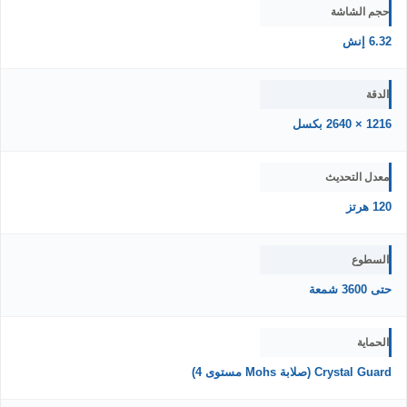
حجم الشاشة
6.32 إنش
الدقة
1216 × 2640 بكسل
معدل التحديث
120 هرتز
السطوع
حتى 3600 شمعة
الحماية
Crystal Guard (صلابة Mohs مستوى 4)