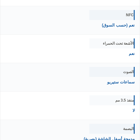
NFC
نعم (حسب السوق)
الأشعة تحت الحمراء
نعم
الصوت
سماعات ستيريو
منفذ 3.5 مم
لا
البصمة
مدمجة أسفل الشاشة (بصرية)