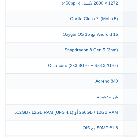
1272 × 2800 بكسل (~450ppi)
Gorilla Glass 7i (Mohs 5)
Android 16 مع OxygenOS 16
Snapdragon 8 Gen 5 (3nm)
Octa-core (2×3.8GHz + 6×3.32GHz)
Adreno 840
غير مدعومة
256GB / 12GB RAM أو 512GB / 12GB RAM (UFS 4.1)
50MP f/1.8 مع OIS