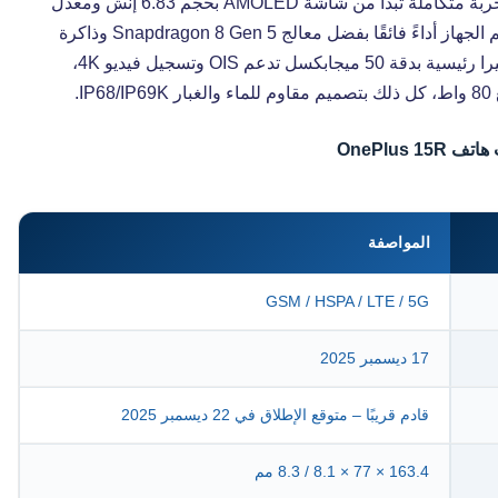
المنتظر بسعر 700 يورو، ويقدم تجربة متكاملة تبدأ من شاشة AMOLED بحجم 6.83 إنش ومعدل
تحديث 165 هرتز، محمية بزجاج Gorilla Glass 7i. يدعم الجهاز أداءً فائقًا بفضل معالج Snapdragon 8 Gen 5 وذاكرة
وصول عشوائي (RAM) بسعة 12 جيجابايت. يتميز بكاميرا رئيسية بدقة 50 ميجابكسل تدعم OIS وتسجيل فيديو 4K،
OnePlus 15
المواصفة
GSM / HSPA / LTE / 5G
17 ديسمبر 2025
قادم قريبًا – متوقع الإطلاق في 22 ديسمبر 2025
163.4 × 77 × 8.1 / 8.3 مم