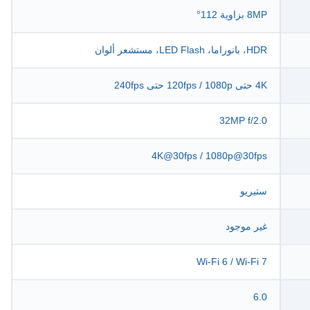
8MP بزاوية 112°
HDR، بانوراما، LED Flash، مستشعر ألوان
4K حتى 120fps / 1080p حتى 240fps
32MP f/2.0
4K@30fps / 1080p@30fps
ستيريو
غير موجود
Wi-Fi 6 / Wi-Fi 7
6.0