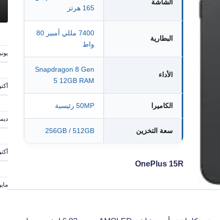
الشاشة
165 هرتز
7400 مللي أمبير 80
البطارية
واط
يونيو 6, 
Snapdragon 8 Gen
الأداء
5 12GB RAM
أكتوبر 
الكاميرا
50MP رئيسية
ديسمبر
سعة التخزين
256GB / 512GB
أكتوبر 6
OnePlus 15R
مايو 13, 4