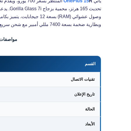
يأتي
R
OnePlus 15
وبطارية ضخمة بسعة 7400 مللي أمبير مع شحن سريع 80 واط، كل ذلك بتصميم مقاوم للماء والغبار IP68/IP69K.
مواصفات هاتف R
القسم
تقنيات الاتصال
تاريخ الإعلان
الحالة
الأبعاد