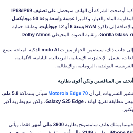
كما أوضحت الشركة أن الهاتف سيحصل على
تصنيف IP68/IP69
لمقاومة الماء والغبار، وكاميرا
عدسة واسعة بدقة 50 ميجابكسل
،
بالإضافة إلى ذاكرة
RAM بسعة 8 أو 12 جيجابايت
، وطبقة حماية
Gorilla Glass 7i
، وتقنية الصوت المحيطي
Dolby Atmos
.
إلى جانب ذلك، سيتضمن الجهاز ميزات
moto AI
الذكية المتاحة بتسع
لغات، تشمل: الإنجليزية، الإسبانية، البرتغالية، اليابانية، الألمانية،
الفرنسية، البولندية، الرومانية، والإيطالية.
أنحف من المنافسين ولكن أقوى بطارية
تشير التسريبات إلى أن
Motorola Edge 70
سيأتي بسماكة
5.8 ملم
،
وهي مطابقة تقريبًا لهاتف
Galaxy S25 Edge
، ولكن مع بطارية أكبر
بكثير.
فبينما يمتلك هاتف سامسونج بطارية
3900 مللي أمبير
فقط، ويأتي
iPhone Air
ببطارية
3149 مللي أمبير
، تتفوق موتورولا بوضوح مع