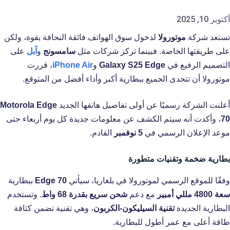
أكتوبر 10, 2025
تستعد شركة
موتورولا
لدخول سوق الهواتف فائقة النحافة بقوة، ولكن
على طريقتها الخاصة. فبينما تركز شركات مثل
سامسونج
و
آبل
على
التصميم الرفيع في
Galaxy S25 Edge
و
iPhone Air
، قررت
موتورولا أن تتحدى الجميع ببطارية أكبر وأداء أفضل من المتوقع.
أعلنت الشركة رسميًا عن أولى تفاصيل هاتفها الجديد
Motorola Edge
70
، وأكدت أنه سيتم الكشف عن معلومات جديدة كل يوم أربعاء حتى
موعد الإعلان الرسمي في
5 نوفمبر
القادم.
بطارية ضخمة وتقنيات متطورة
وفقًا للموقع الرسمي لموتورولا في بلغاريا، سيأتي
Edge 70
ببطارية
سعة 4800 مللي أمبير
مع دعم
شحن سريع بقدرة 68 واط
. وتستخدم
البطارية الجديدة
تقنية السيليكون-الكربون
، وهي تقنية تضمن كثافة
طاقة أعلى مع عمر أطول للبطارية.