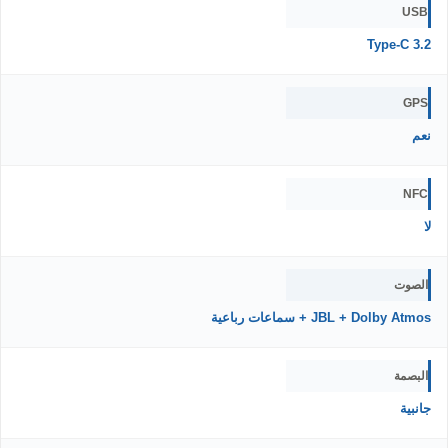
USB
Type-C 3.2
GPS
نعم
NFC
لا
الصوت
JBL + Dolby Atmos + سماعات رباعية
البصمة
جانبية