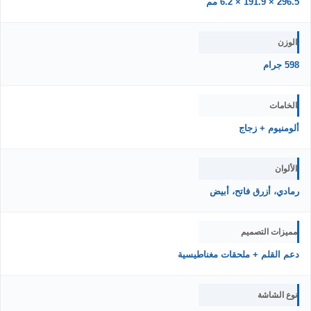
296.5 × 191.9 × 6.2 مم
الوزن
598 جرام
الخامات
ألومنيوم + زجاج
الألوان
رمادي، أزرق فاتح، أبيض
مميزات التصميم
دعم القلم + ملحقات مغناطيسية
نوع الشاشة