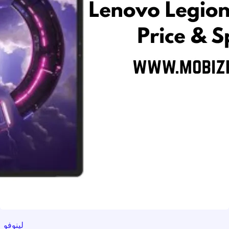
لينوفو