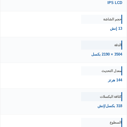
IPS LCD
حجم الشاشة
13 إنش
الدقة
3504 × 2190 بكسل
معدل التحديث
144 هرتز
كثافة البكسلات
318 بكسل/إنش
السطوع