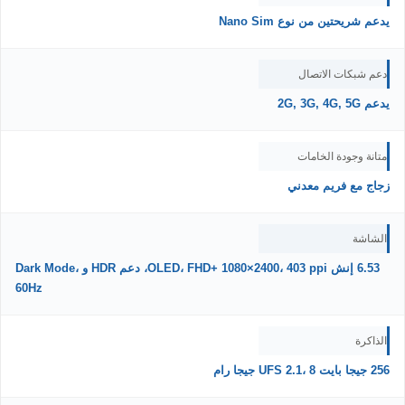
يدعم شريحتين من نوع Nano Sim
دعم شبكات الاتصال
يدعم 2G, 3G, 4G, 5G
متانة وجودة الخامات
زجاج مع فريم معدني
الشاشة
6.53 إنش OLED، FHD+ 1080×2400، 403 ppi، دعم HDR و Dark Mode،
60Hz
الذاكرة
256 جيجا بايت UFS 2.1، 8 جيجا رام