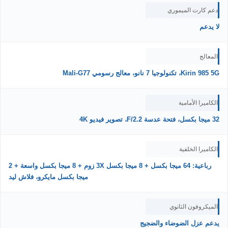
دعم كارت الميموري
لا يدعم
المعالج
Kirin 985 5G، تكنولوجيا 7 نانو، معالج رسومي Mali-G77
الكاميرا الأمامية
32 ميجا بكسل، فتحة عدسة F/2.2، تصوير فيديو 4K
الكاميرا الخلفية
رباعية: 64 ميجا بكسل + 8 ميجا بكسل 3X زوم + 8 ميجا بكسل واسعة + 2
ميجا بكسل مايكرو، فلاش ليد
الميكروفون الثانوي
يدعم عزل الضوضاء والضجيج