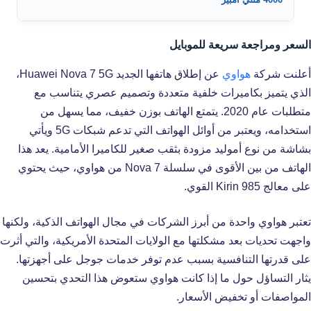
السعر ومراجعة سريعة للموبايل
أعلنت شركة
هواوي
عن إطلاق هاتفها الجديد Huawei Nova 7 5G،
الذي يتميز بكاميرات خلفية متعددة وتصميم عصري يتناسب مع
متطلبات عام 2020. يتمتع الهاتف بوزن خفيف، مما يسهل من
استخدامه، ويعتبر من أوائل الهواتف التي تدعم شبكات 5G ويأتي
بشاشة من نوع أموليد مزودة بثقب صغير للكاميرا الأمامية. يعد هذا
الهاتف من بين الأقوى في سلسلة Nova 7 من هواوي، حيث يحتوي
على معالج Kirin 985 القوي.
تعتبر هواوي واحدة من أبرز الشركات في مجال الهواتف الذكية، ولكنها
واجهت تحديات بعد مشكلتها مع الولايات المتحدة الأمريكية، والتي أثرت
على قدرتها التنافسية بسبب عدم توفر خدمات جوجل على أجهزتها.
يثار التساؤل حول ما إذا كانت هواوي ستعوض هذا التحدي بتحسين
المواصفات أو تخفيض الأسعار.