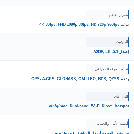
تصوير الفيديو
يدعم 4K 30fps، FHD 1080p 30fps، HD 720p 960fps
البلوتوث
إصدار 5.1، A2DP, LE
تحديد الموقع الجغرافي
يدعم GPS، A-GPS, GLONASS, GALILEO, BDS, QZSS
الواي فاي
a/b/g/n/ac، Dual-band, Wi-Fi Direct, hotspot
أنظمة الأمان والحماية
مستشعر البصمة أسفل الشاشة، Face Unlock