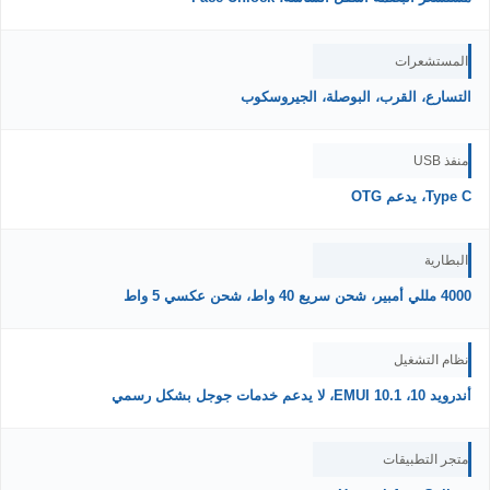
المستشعرات
التسارع، القرب، البوصلة، الجيروسكوب
منفذ USB
Type C، يدعم OTG
البطارية
4000 مللي أمبير، شحن سريع 40 واط، شحن عكسي 5 واط
نظام التشغيل
أندرويد 10، EMUI 10.1، لا يدعم خدمات جوجل بشكل رسمي
متجر التطبيقات