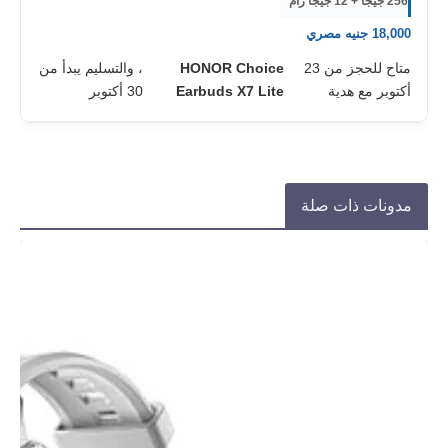
256 جيجا + 12 جيجا رام
18,000 جنيه مصري
متاح للحجز من 23
HONOR Choice
، والتسليم يبدأ من
أكتوبر مع هدية
Earbuds X7 Lite
30 أكتوبر
مدونات ذات صلة