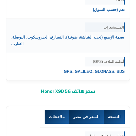
نعم (حسب السوق)
المستشعرات
بصمة الإصبع (تحت الشاشة، ضوئية)، التسارع، الجيروسكوب، البوصلة،
التقارب
أنظمة الملاحة (GPS)
GPS، GALILEO، GLONASS، BDS
سعر هاتف Honor X9D 5G
النسخة
السعر في مصر
ملاحظات