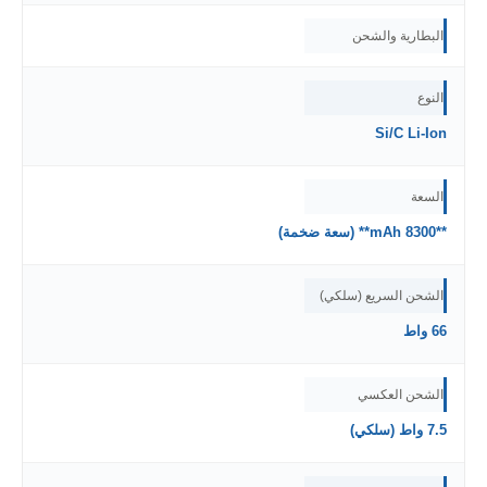
البطارية والشحن
النوع
Si/C Li-Ion
السعة
**8300 mAh** (سعة ضخمة)
الشحن السريع (سلكي)
66 واط
الشحن العكسي
7.5 واط (سلكي)