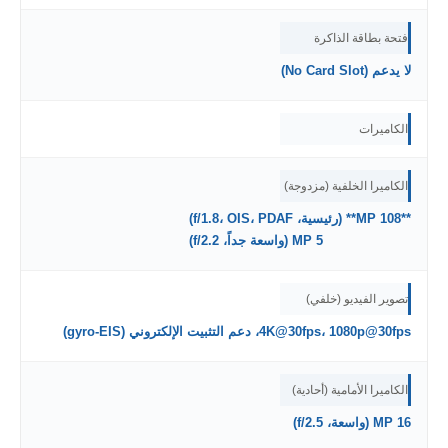
فتحة بطاقة الذاكرة
لا يدعم (No Card Slot)
الكاميرات
الكاميرا الخلفية (مزدوجة)
**108 MP** (رئيسية، f/1.8، OIS، PDAF)
5 MP (واسعة جداً، f/2.2)
تصوير الفيديو (خلفي)
4K@30fps، 1080p@30fps، دعم التثبيت الإلكتروني (gyro-EIS)
الكاميرا الأمامية (أحادية)
16 MP (واسعة، f/2.5)