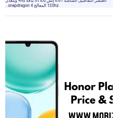
العنصر التفاصيل الشاشة 6.61 إنش tft lcd بدقة hd+ ومعدل
120hz المعالج snapdragon 4…