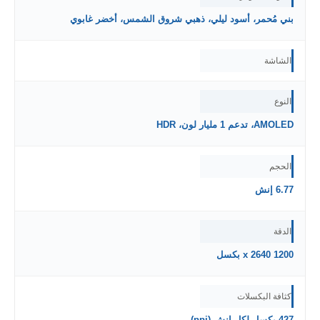
بني مُحمر، أسود ليلي، ذهبي شروق الشمس، أخضر غابوي
الشاشة
النوع
AMOLED، تدعم 1 مليار لون، HDR
الحجم
6.77 إنش
الدقة
1200 x 2640 بكسل
كثافة البكسلات
427 بكسل لكل إنش (ppi)