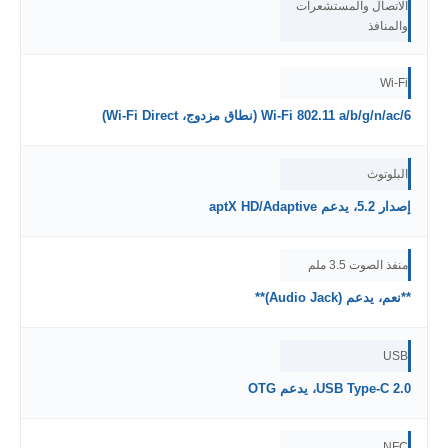
الاتصال والمستشعرات
والمنافذ
Wi-Fi
Wi-Fi 802.11 a/b/g/n/ac/6 (نطاق مزدوج، Wi-Fi Direct)
البلوتوث
إصدار 5.2، يدعم aptX HD/Adaptive
منفذ الصوت 3.5 ملم
**نعم، يدعم (Audio Jack)**
USB
USB Type-C 2.0، يدعم OTG
NFC