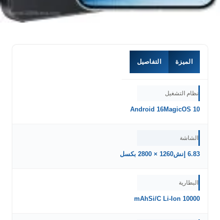
الميزة
التفاصيل
نظام التشغيل
Android 16MagicOS 10
الشاشة
6.83 إنش1260 × 2800 بكسل
البطارية
10000 mAhSi/C Li-Ion