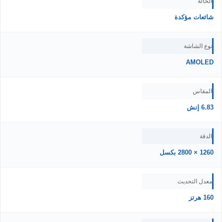
الحالة
شائعات مؤكدة
نوع الشاشة
AMOLED
المقاس
6.83 إنش
الدقة
1260 × 2800 بكسل
معدل التحديث
160 هرتز