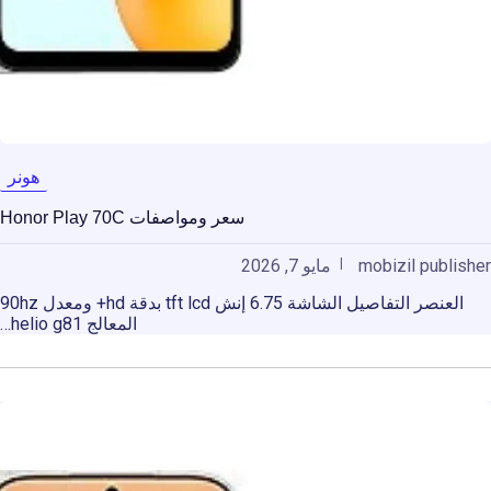
هونر
سعر ومواصفات Honor Play 70C
mobizil publisher
مايو 7, 2026
العنصر التفاصيل الشاشة 6.75 إنش tft lcd بدقة hd+ ومعدل 90hz
المعالج helio g81…