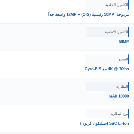
الكاميرا الخلفية
مزدوجة: 50MP رئيسية (OIS) + 12MP واسعة جداً
الكاميرا الأمامية
50MP
الفيديو
4K @ 30fps مع Gyro-EIS
البطارية
10000 mAh
نوع البطارية
Si/C Li-Ion (سيليكون كربون)