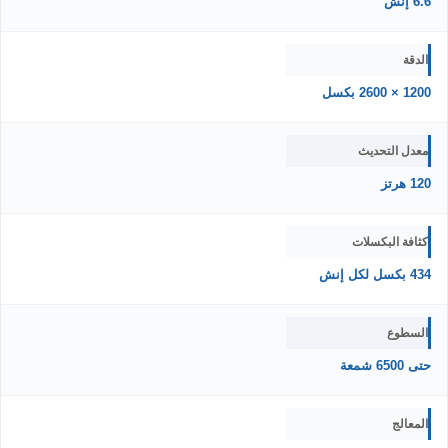
6.6 إنش
الدقة
1200 × 2600 بكسل
معدل التحديث
120 هرتز
كثافة البكسلات
434 بكسل لكل إنش
السطوع
حتى 6500 شمعة
المعالج