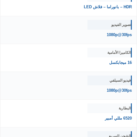
HDR – بانوراما – فلاش LED
تصوير الفيديو
1080p@30fps
الكاميرا الأمامية
16 ميجابكسل
فيديو السيلفي
1080p@30fps
البطارية
6520 مللي أمبير
الشحن السريع