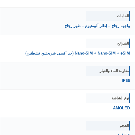
الخامات
واجهة زجاج – إطار ألومنيوم – ظهر زجاج
الشرائح
Nano-SIM + Nano-SIM + eSIM (حد أقصى شريحتين نشطتين)
مقاومة الماء والغبار
IP66
نوع الشاشة
AMOLED
الحجم