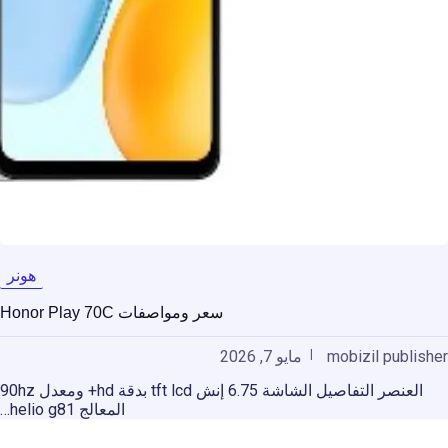
هونر
سعر ومواصفات Honor Play 70C
mobizil publisher
مايو 7, 2026
العنصر التفاصيل الشاشة 6.75 إنش tft lcd بدقة hd+ ومعدل 90hz
المعالج helio g81…